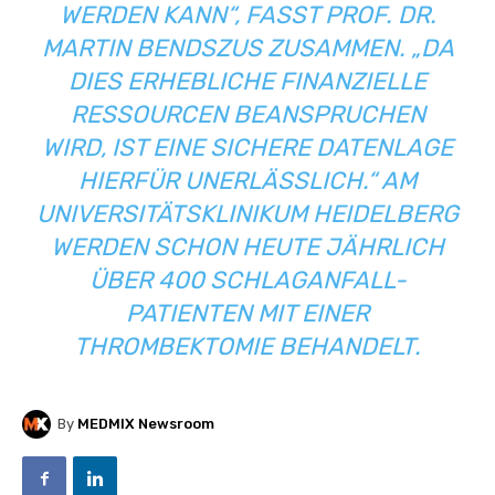
RDEN KANN“, FASST PROF. DR. MA
RTIN BENDSZUS ZUSAMMEN. „DA DI
ES ERHEBLICHE FINANZIELLE RE
SSOURCEN BEANSPRUCHEN WI
RD, IST EINE SICHERE DATENLAGE HI
ERFÜR UNERLÄSSLICH.“ AM UN
IVERSITÄTSKLINIKUM HEIDELBERG WE
RDEN SCHON HEUTE JÄHRLICH ÜB
ER 400 SCHLAGANFALL-PA
TIENTEN MIT EINER TH
ROMBEKTOMIE BEHANDELT.
By
MEDMIX Newsroom