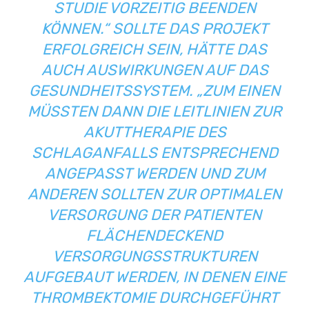
UDIE VORZEITIG BEENDEN KÖ
NNEN.“ SOLLTE DAS PROJEKT ER
FOLGREICH SEIN, HÄTTE DAS AU
CH AUSWIRKUNGEN AUF DAS GE
SUNDHEITSSYSTEM. „ZUM EINEN MÜ
SSTEN DANN DIE LEITLINIEN ZUR AK
UTTHERAPIE DES SC
HLAGANFALLS ENTSPRECHEND AN
GEPASST WERDEN UND ZUM AN
DEREN SOLLTEN ZUR OPTIMALEN VE
RSORGUNG DER PATIENTEN FL
ÄCHENDECKEND VE
RSORGUNGSSTRUKTUREN AU
FGEBAUT WERDEN, IN DENEN EINE TH
ROMBEKTOMIE DURCHGEFÜHRT WE