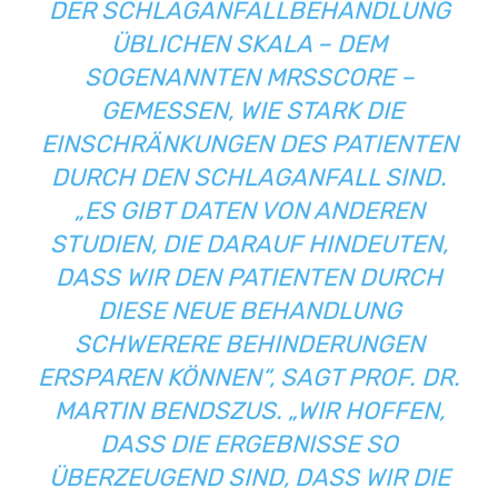
R SCHLAGANFALLBEHANDLUNG ÜB
LICHEN SKALA – DEM SO
GENANNTEN MRSSCORE – G
EMESSEN, WIE STARK DIE EI
NSCHRÄNKUNGEN DES PATIENTEN DU
RCH DEN SCHLAGANFALL SIND. „E
S GIBT DATEN VON ANDEREN ST
UDIEN, DIE DARAUF HINDEUTEN, DA
SS WIR DEN PATIENTEN DURCH DI
ESE NEUE BEHANDLUNG SC
HWERERE BEHINDERUNGEN ER
SPAREN KÖNNEN“, SAGT PROF. DR. MA
RTIN BENDSZUS. „WIR HOFFEN, DA
SS DIE ERGEBNISSE SO ÜB
ERZEUGEND SIND, DASS WIR DIE ST