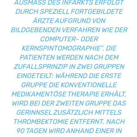
USMASS DES INFARKTS ERFOLGT DU
RCH SPEZIELL FORTGEBILDETE ÄR
ZTE AUFGRUND VON BI
LDGEBENDEN VERFAHREN WIE DER CO
MPUTER- ODER KE
RNSPINTOMOGRAPHIE“. DIE PA
TIENTEN WERDEN NACH DEM ZU
FALLSPRINZIP IN ZWEI GRUPPEN EI
NGETEILT: WÄHREND DIE ERSTE GR
UPPE DIE KONVENTIONELLE ME
DIKAMENTÖSE THERAPIE ERHÄLT, WI
RD BEI DER ZWEITEN GRUPPE DAS GE
RINNSEL ZUSÄTZLICH MITTELS TH
ROMBEKTOMIE ENTFERNT. NACH 90
TAGEN WIRD ANHAND EINER IN DE