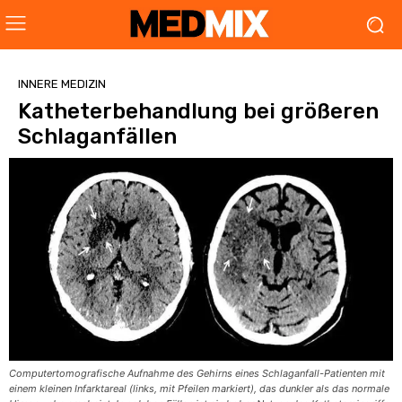
INNERE MEDIZIN
Katheterbehandlung bei größeren
Schlaganfällen
Computertomografische Aufnahme des Gehirns eines Schlaganfall-Patienten mit
einem kleinen Infarktareal (links, mit Pfeilen markiert), das dunkler als das normale