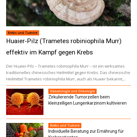
Krebs und Tumore
Huaier-Pilz (Trametes robiniophila Murr)
effektiv im Kampf gegen Krebs
Der Huaier-Pilz – Trametes robiniophila Murr – ist ein wirksames
traditionelles chinesisches Heilmittel gegen Krebs. Das chinesische
Heilmittel Trametes robiniophila Murr, auch als Huaier bekannt,...
Hämatologie und Onkologie
Zirkulierende Tumorzellen beim
kleinzelligen Lungenkarzinom kultivieren
Krebs und Tumore
Individuelle Beratung zur Ernährung für