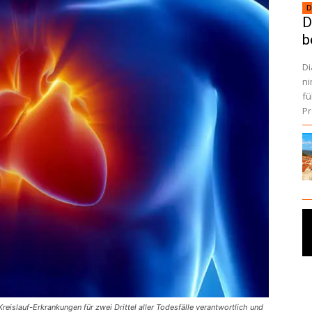
D
D
b
Di
ni
fu
Pr
reislauf-Erkrankungen für zwei Drittel aller Todesfälle verantwortlich und