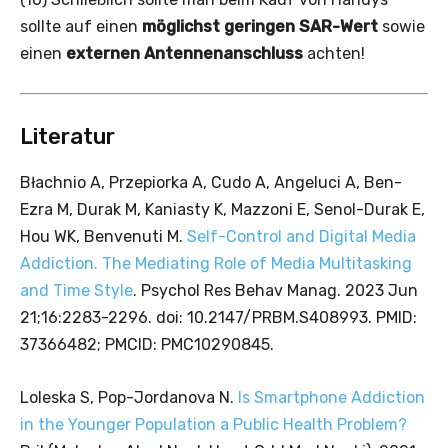
sollte auf einen
möglichst geringen SAR-Wert
sowie
einen
externen Antennenanschluss
achten!
Literatur
Błachnio A, Przepiorka A, Cudo A, Angeluci A, Ben-
Ezra M, Durak M, Kaniasty K, Mazzoni E, Senol-Durak E,
Hou WK, Benvenuti M.
Self-Control and Digital Media
Addiction. The Mediating Role of Media Multitasking
and Time Style
. Psychol Res Behav Manag. 2023 Jun
21;16:2283-2296. doi: 10.2147/PRBM.S408993. PMID:
37366482; PMCID: PMC10290845.
Loleska S, Pop-Jordanova N.
Is Smartphone Addiction
in the Younger Population a Public Health Problem?