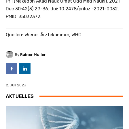
Pril (Makedon Akad Nauk Umet Odd Med Nauki). 2021
Dec 30;42(3):29-36. doi: 10.2478/prilozi-2021-0032.
PMID: 35032372.
Quellen: Wiener Ärztekammer, WHO
By
Rainer Muller
2. Juli 2023
AKTUELLES