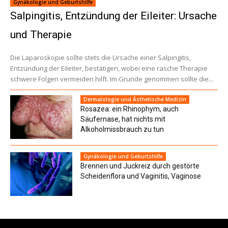
Gynäkologie und Geburtshilfe
Salpingitis, Entzündung der Eileiter: Ursache
und Therapie
Die Laparoskopie sollte stets die Ursache einer Salpingitis,
Entzündung der Eileiter, bestätigen, wobei eine rasche Therapie
schwere Folgen vermeiden hilft. Im Grunde genommen sollte die...
Dermatologie und Ästhetische Medizin
Rosazea: ein Rhinophym, auch
Säufernase, hat nichts mit
Alkoholmissbrauch zu tun
Gynäkologie und Geburtshilfe
Brennen und Juckreiz durch gestörte
Scheidenflora und Vaginitis, Vaginose