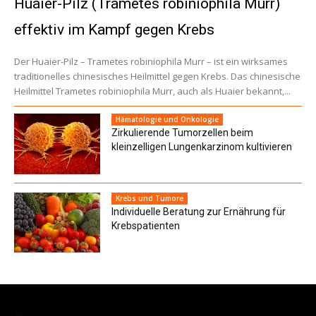
Huaier-Pilz (Trametes robiniophila Murr)
effektiv im Kampf gegen Krebs
Der Huaier-Pilz – Trametes robiniophila Murr – ist ein wirksames
traditionelles chinesisches Heilmittel gegen Krebs. Das chinesische
Heilmittel Trametes robiniophila Murr, auch als Huaier bekannt,...
Hämatologie und Onkologie
Zirkulierende Tumorzellen beim
kleinzelligen Lungenkarzinom kultivieren
Krebs und Tumore
Individuelle Beratung zur Ernährung für
Krebspatienten