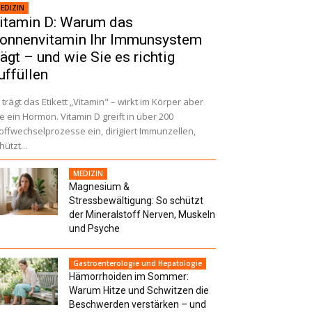
EDIZIN
itamin D: Warum das
onnenvitamin Ihr Immunsystem
rägt – und wie Sie es richtig
uffüllen
 trägt das Etikett „Vitamin" – wirkt im Körper aber
e ein Hormon. Vitamin D greift in über 200
offwechselprozesse ein, dirigiert Immunzellen,
hützt...
MEDIZIN
Magnesium &
Stressbewältigung: So schützt
der Mineralstoff Nerven, Muskeln
und Psyche
Gastroenterologie und Hepatologie
Hämorrhoiden im Sommer:
Warum Hitze und Schwitzen die
Beschwerden verstärken – und