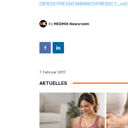
D81EDC99E5509AB88C599B5DC.1_cid
By
MEDMIX Newsroom
7. Februar 2017
AKTUELLES