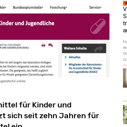
M
V
S
t
a
Es
wi
St
sc
ugendliche online.
ttel für Kinder und
t sich seit zehn Jahren für
el ein.