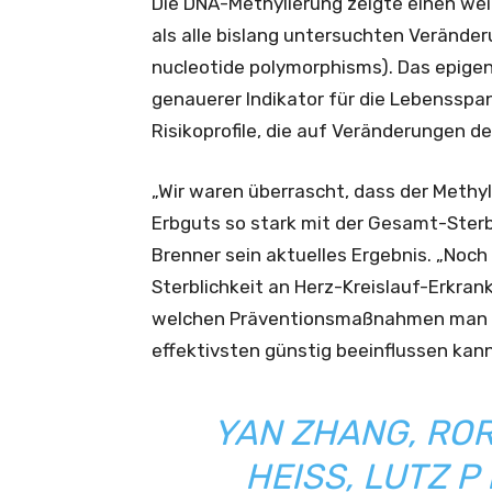
Die DNA-Methylierung zeigte einen w
als alle bislang untersuchten Verände
nucleotide polymorphisms). Das epigene
genauerer Indikator für die Lebensspan
Risikoprofile, die auf Veränderungen 
„Wir waren überrascht, dass der Methy
Erbguts so stark mit der Gesamt-Sterb
Brenner sein aktuelles Ergebnis. „No
Sterblichkeit an Herz-Kreislauf-Erkran
welchen Präventionsmaßnahmen man das
effektivsten günstig beeinflussen kann
YAN ZHANG, RO
HEISS, LUTZ P