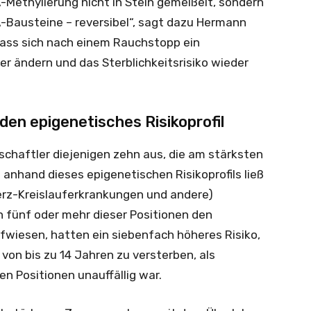
A-Methylierung nicht in Stein gemeißelt, sondern
-Bausteine – reversibel“, sagt dazu Hermann
dass sich nach einem Rauchstopp ein
r ändern und das Sterblichkeitsrisiko wieder
den epigenetisches Risikoprofil
chaftler diejenigen zehn aus, die am stärksten
in anhand dieses epigenetischen Risikoprofils ließ
Herz-Kreislauferkrankungen und andere)
n fünf oder mehr dieser Positionen den
wiesen, hatten ein siebenfach höheres Risiko,
on bis zu 14 Jahren zu versterben, als
n Positionen unauffällig war.