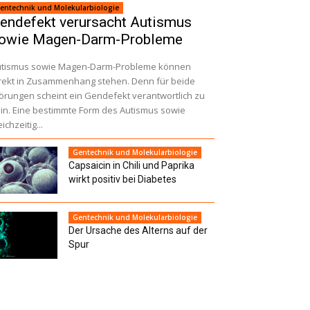
entechnik und Molekularbiologie
endefekt verursacht Autismus
owie Magen-Darm-Probleme
utismus sowie Magen-Darm-Probleme können
rekt in Zusammenhang stehen. Denn für beide
örungen scheint ein Gendefekt verantwortlich zu
in. Eine bestimmte Form des Autismus sowie
eichzeitig...
Gentechnik und Molekularbiologie
Capsaicin in Chili und Paprika
wirkt positiv bei Diabetes
Gentechnik und Molekularbiologie
Der Ursache des Alterns auf der
Spur