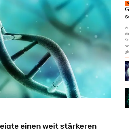
G
G
s
A
di
St
se
gl
igte einen weit stärkeren