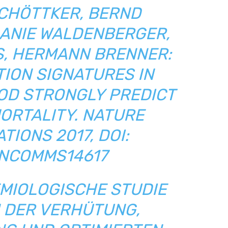
SCHÖTTKER, BERND
LANIE WALDENBERGER,
S, HERMANN BRENNER:
ION SIGNATURES IN
OD STRONGLY PREDICT
ORTALITY. NATURE
TIONS 2017,
DOI:
/NCOMMS14617
EMIOLOGISCHE STUDIE
 DER VERHÜTUNG,