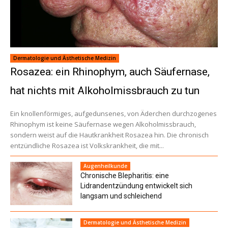
Dermatologie und Ästhetische Medizin
Rosazea: ein Rhinophym, auch Säufernase,
hat nichts mit Alkoholmissbrauch zu tun
Ein knollenförmiges, aufgedunsenes, von Äderchen durchzogenes
Rhinophym ist keine Säufernase wegen Alkoholmissbrauch,
sondern weist auf die Hautkrankheit Rosazea hin. Die chronisch
entzündliche Rosazea ist Volkskrankheit, die mit...
Augenheilkunde
Chronische Blepharitis: eine
Lidrandentzündung entwickelt sich
langsam und schleichend
Dermatologie und Ästhetische Medizin