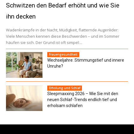
Schwitzen den Bedarf erhöht und wie Sie
ihn decken
Wadenkrämpfe in der Nacht, Müdigkeit, flatternde Augenlider:
Viele Menschen kennen diese Beschwerden – und im Sommer
häufen sie sich. Der Grund ist oft simpel:...
Frauengesundheit
Wechseljahre: Stimmungstief und innere
Unruhe?
Erholung und Schlaf
Sleepmaxxing 2026 – Wie Sie mit den
neuen Schlaf-Trends endlich tief und
erholsam schlafen