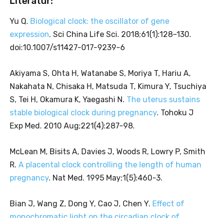
Literatur:
Yu Q.
Biological clock: the oscillator of gene
expression
. Sci China Life Sci. 2018;61(1):128–130.
doi:10.1007/s11427-017-9239-6
Akiyama S, Ohta H, Watanabe S, Moriya T, Hariu A,
Nakahata N, Chisaka H, Matsuda T, Kimura Y, Tsuchiya
S, Tei H, Okamura K, Yaegashi N.
The uterus sustains
stable biological clock during pregnancy
. Tohoku J
Exp Med. 2010 Aug;221(4):287-98.
McLean M, Bisits A, Davies J, Woods R, Lowry P, Smith
R.
A placental clock controlling the length of human
pregnancy
. Nat Med. 1995 May;1(5):460-3.
Bian J, Wang Z, Dong Y, Cao J, Chen Y.
Effect of
monochromatic light on the circadian clock of