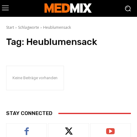
Start
Schlagworte
Heublumensack
Tag:
Heublumensack
Keine Beiträge vorhanden
STAY CONNECTED