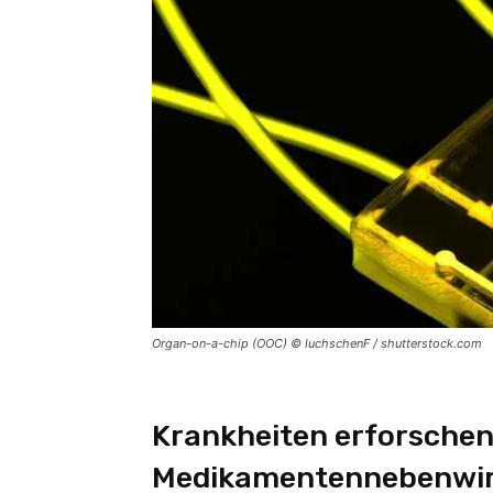
Organ-on-a-chip (OOC) © luchschenF / shutterstock.com
Krankheiten erforschen
Medikamentennebenwir