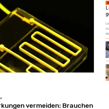
M
L
g
Lo
st
di
,
kungen vermeiden: Brauchen