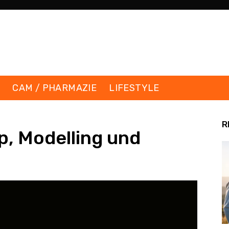
K
CAM / PHARMAZIE
LIFESTYLE
R
p, Modelling und