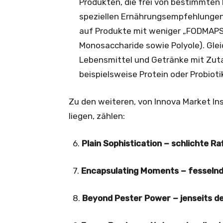
Produkten, die frei von bestimmten I
speziellen Ernährungsempfehlungen 
auf Produkte mit weniger „FODMAPS“
Monosaccharide sowie Polyole). Gle
Lebensmittel und Getränke mit Zutat
beispielsweise Protein oder Probioti
Zu den weiteren, von Innova Market Insi
liegen, zählen:
6.
Plain Sophistication
− schlichte Ra
7.
Encapsulating Moments
− fessel
8.
Beyond Pester Power
− jenseits 