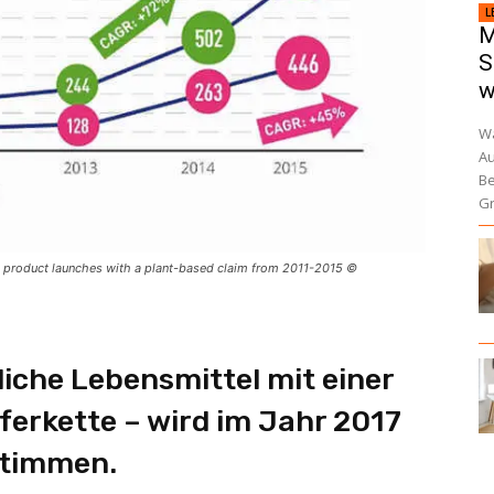
L
M
S
w
Wa
Au
Be
Gr
 product launches with a plant-based claim from 2011-2015 ©
iche Lebensmittel mit einer
ferkette – wird im Jahr 2017
stimmen.