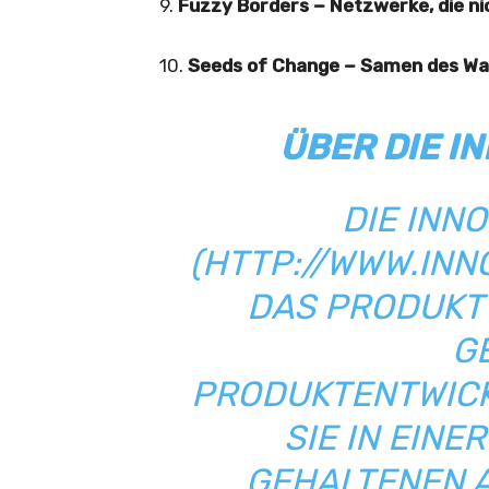
9.
Fuzzy Borders
− Netzwerke, die n
10.
Seeds of Change
− Samen des Wa
ÜBER DIE I
DIE INN
(
HTTP://WWW.IN
DAS PRODUKT
G
PRODUKTENTWICK
SIE IN EIN
GEHALTENEN A