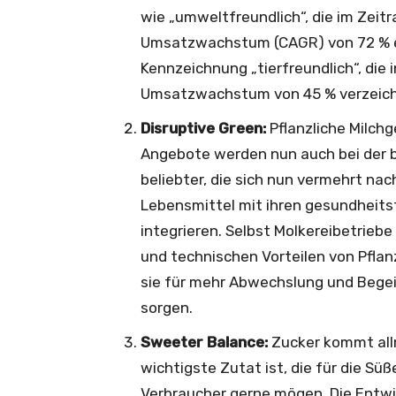
wie „umweltfreundlich“, die im Zeit
Umsatzwachstum (CAGR) von 72 % er
Kennzeichnung „tierfreundlich“, die 
Umsatzwachstum von 45 % verzeic
Disruptive Green:
Pflanzliche Milch
Angebote werden nun auch bei der 
beliebter, die sich nun vermehrt nac
Lebensmittel mit ihren gesundheitsf
integrieren. Selbst Molkereibetriebe
und technischen Vorteilen von Pflanz
sie für mehr Abwechslung und Begei
sorgen.
Sweeter Balance:
Zucker kommt allm
wichtigste Zutat ist, die für die S
Verbraucher gerne mögen. Die Entwi