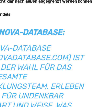
icht klar nach außen abgegrenzt werden können
ndels
NNOVA-DATABASE:
OVA-DATABASE
NOVADATABASE.COM
) IST
 DER WAHL FÜR DAS
ESAMTE
LUNGSTEAM. ERLEBEN
ER FÜR UNDENKBAR
RT UND WEISE, WAS