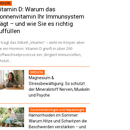
EDIZIN
itamin D: Warum das
onnenvitamin Ihr Immunsystem
rägt – und wie Sie es richtig
uffüllen
 trägt das Etikett „Vitamin" – wirkt im Körper aber
e ein Hormon. Vitamin D greift in über 200
offwechselprozesse ein, dirigiert Immunzellen,
hützt...
MEDIZIN
Magnesium &
Stressbewältigung: So schützt
der Mineralstoff Nerven, Muskeln
und Psyche
Gastroenterologie und Hepatologie
Hämorrhoiden im Sommer:
Warum Hitze und Schwitzen die
Beschwerden verstärken – und