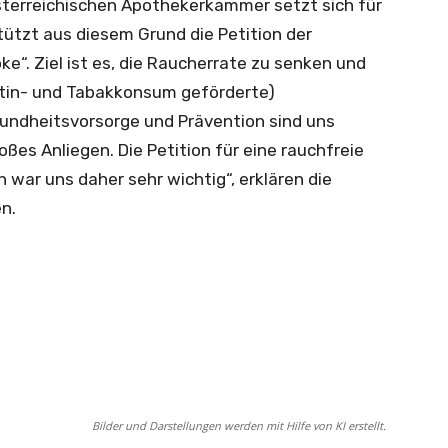
sterreichischen Apothekerkammer setzt sich für
tützt aus diesem Grund die Petition der
ke“. Ziel ist es, die Raucherrate zu senken und
kotin- und Tabakkonsum geförderte)
undheitsvorsorge und Prävention sind uns
es Anliegen. Die Petition für eine rauchfreie
war uns daher sehr wichtig“, erklären die
n.
Bilder und Darstellungen werden mit Hilfe von KI erstellt.