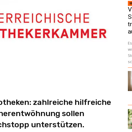
M
V
S
t
a
Es
wi
St
sc
heken: zahlreiche hilfreiche
cherentwöhnung sollen
chstopp unterstützen.