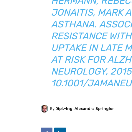
HERMANN, REBECCA
JONAITIS, MARK A
ASTHANA
.
ASSOCI
RESISTANCE WIT
UPTAKE IN LATE 
AT RISK FOR ALZ
NEUROLOGY, 2015;
10.1001/JAMANEU
By
Dipl.-Ing. Alexandra Springler