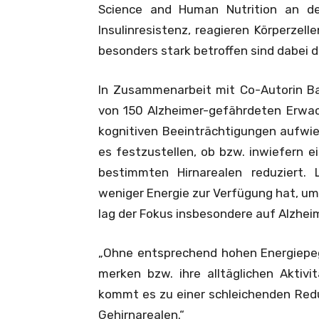
Science and Human Nutrition an der
Insulinresistenz, reagieren Körperzel
besonders stark betroffen sind dabei d
In Zusammenarbeit mit Co-Autorin Bar
von 150 Alzheimer-gefährdeten Erwach
kognitiven Beeinträchtigungen aufwi
es festzustellen, ob bzw. inwiefern e
bestimmten Hirnarealen reduziert.
weniger Energie zur Verfügung hat, um 
lag der Fokus insbesondere auf Alzhei
„Ohne entsprechend hohen Energiepege
merken bzw. ihre alltäglichen Aktivi
kommt es zu einer schleichenden Red
Gehirnarealen.“