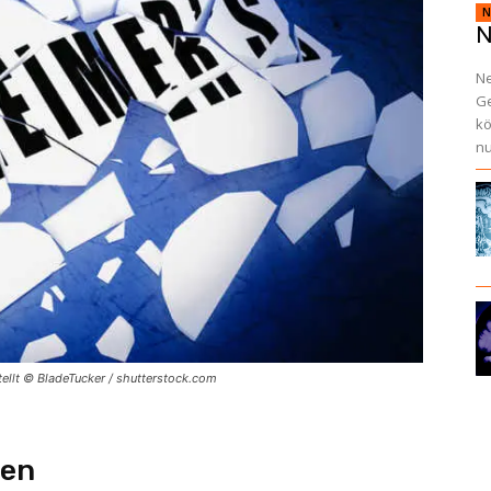
N
N
Ne
Ge
kö
nu
llt © BladeTucker / shutterstock.com
den