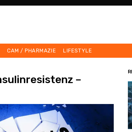
K
CAM / PHARMAZIE
LIFESTYLE
R
ulinresistenz –