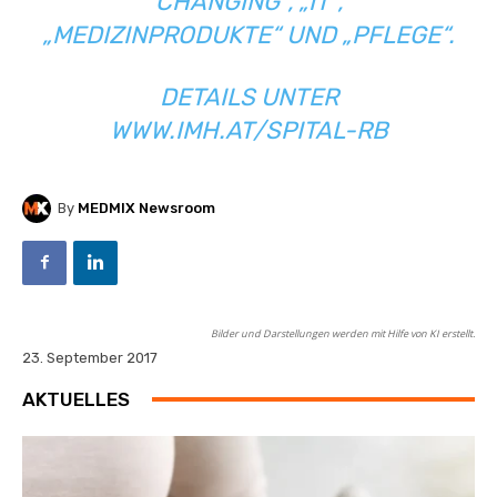
CHANGING“, „IT“,
„MEDIZINPRODUKTE“ UND „PFLEGE“.
DETAILS UNTER
WWW.IMH.AT/SPITAL-RB
By
MEDMIX Newsroom
Bilder und Darstellungen werden mit Hilfe von KI erstellt.
23. September 2017
AKTUELLES