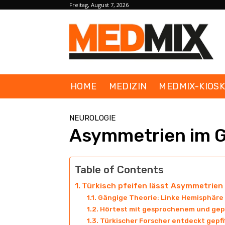
Freitag, August 7, 2026
HOME
MEDIZIN
MEDMIX-KIOS
NEUROLOGIE
Asymmetrien im G
Table of Contents
Türkisch pfeifen lässt Asymmetrien
Gängige Theorie: Linke Hemisphär
Hörtest mit gesprochenem und gepf
Türkischer Forscher entdeckt gepfif