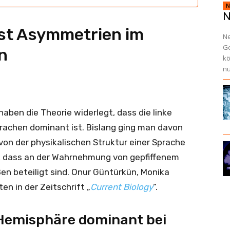
N
N
sst Asymmetrien im
Ne
Ge
n
kö
nu
haben die Theorie widerlegt, dass die linke
Sprachen dominant ist. Bislang ging man davon
on der physikalischen Struktur einer Sprache
h, dass an der Wahrnehmung von gepfiffenem
en beteiligt sind. Onur Güntürkün, Monika
n in der Zeitschrift „
Current Biology
“.
 Hemisphäre dominant bei