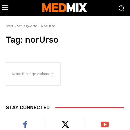
Start
Schlagworte
NorUrso
Tag:
norUrso
Keine Beiträge vorhanden
STAY CONNECTED