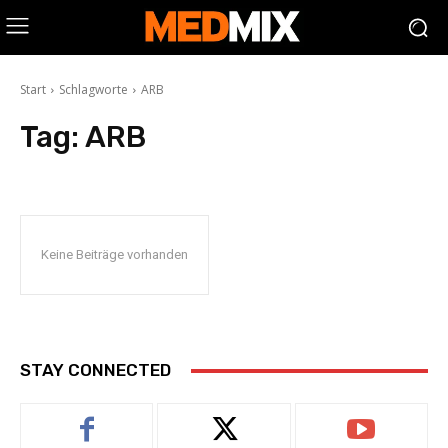
Start
Schlagworte
ARB
Tag:
ARB
Keine Beiträge vorhanden
STAY CONNECTED