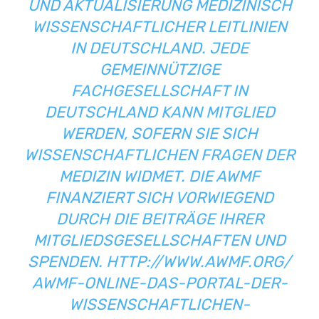
ND AKTUALISIERUNG MEDIZINISCH W
ISSENSCHAFTLICHER LEITLINIEN I
N DEUTSCHLAND. JEDE G
EMEINNÜTZIGE F
ACHGESELLSCHAFT IN D
EUTSCHLAND KANN MITGLIED W
ERDEN, SOFERN SIE SICH W
ISSENSCHAFTLICHEN FRAGEN DER M
EDIZIN WIDMET. DIE AWMF F
INANZIERT SICH VORWIEGEND D
URCH DIE BEITRÄGE IHRER M
ITGLIEDSGESELLSCHAFTEN UND S
PENDEN.
HTTP://WWW.AWMF.ORG/
AWMF-ONLINE-DAS-PORTAL-DER-
WISSENSCHAFTLICHEN-