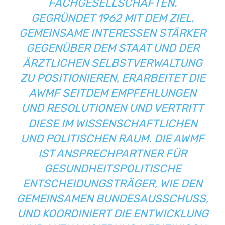
ACHGESELLSCHAFTEN. G
EGRÜNDET 1962 MIT DEM ZIEL, G
EMEINSAME INTERESSEN STÄRKER G
EGENÜBER DEM STAAT UND DER Ä
RZTLICHEN SELBSTVERWALTUNG Z
U POSITIONIEREN, ERARBEITET DIE A
WMF SEITDEM EMPFEHLUNGEN U
ND RESOLUTIONEN UND VERTRITT D
IESE IM WISSENSCHAFTLICHEN U
ND POLITISCHEN RAUM. DIE AWMF I
ST ANSPRECHPARTNER FÜR G
ESUNDHEITSPOLITISCHE E
NTSCHEIDUNGSTRÄGER, WIE DEN G
EMEINSAMEN BUNDESAUSSCHUSS, U
ND KOORDINIERT DIE ENTWICKLUNG U