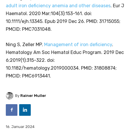
adult iron deficiency anemia and other diseases
. Eur J
Haematol. 2020 Mar;104(3):153-161. doi:
10.1111/ejh.13345. Epub 2019 Dec 26. PMID: 31715055;
PMCID: PMC7031048.
Ning S, Zeller MP.
Management of iron deficiency
.
Hematology Am Soc Hematol Educ Program. 2019 Dec
6;2019(1):315-322. doi:
10.1182/hematology.2019000034. PMID: 31808874;
PMCID: PMC6913441.
By
Rainer Muller
16. Januar 2024