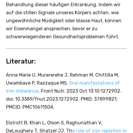
Behandlung dieser häufigen Erkrankung. Indem wir
auf die stillen Signale unseres Körpers achten, wie
ungewöhnliche Müdigkeit oder blasse Haut, können
wir Eisenmangel ansprechen, bevor er zu
schwerwiegenderen Gesundheitsproblemen führt.
Literatur:
Anne Marie U, Murererehe J, Rehman M, Chittilla M,
Uwambaye P, Razzaque MS.
Oral manifestations of
iron imbalance
. Front Nutr. 2023 Oct 13;10:1272902.
doi: 10.3389/fnut.2023.1272902. PMID: 37899821;
PMCID: PMC10611504.
Elstrott B, Khan L, Olson S, Raghunathan V,
DeLoughery T, Shatzel JJ. Th
e role of iron repletion in