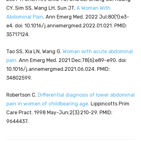
CY, Sim SS, Wang LH, Sun JT.
A Woman With
Abdominal Pain
. Ann Emerg Med. 2022 Jul;80(1):e3-
e4. doi: 10.1016/j.annemergmed.2022.01.021. PMID:
35717124.
Tao SS, Xia LN, Wang G.
Woman with acute abdominal
pain.
Ann Emerg Med. 2021 Dec;78(6):e89-e90. doi:
10.1016/j.annemergmed.2021.06.024. PMID:
34802599.
Robertson C.
Differential diagnosis of lower abdominal
pain in women of childbearing age.
Lippincotts Prim
Care Pract. 1998 May-Jun;2(3):210-29. PMID:
9644437.