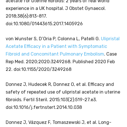
acetate for uterine fibroids: 2 years of real world
experience in a UK hospital. J Obstet Gynaecol.
2018;38(6):813-817.
doi:10.1080/01443615.2017.1405926
von Wunster S, D’Oria P, Colonna L, Patelli G.
Ulipristal
Acetate Efficacy in a Patient with Symptomatic
Fibroid and Concomitant Pulmonary Embolism
. Case
Rep Med. 2020;2020:3249268. Published 2020 Feb
22. doi:10.1155/2020/3249268
Donnez J, Hudecek R, Donnez O, et al. Efficacy and
safety of repeated use of ulipristal acetate in uterine
fibroids. Fertil Steril. 2015;103(2):519-27.e3.
doi:10.1016/j.fertnstert.2014.10.038
Donnez J, Vázquez F, Tomaszewski J, et al. Long-