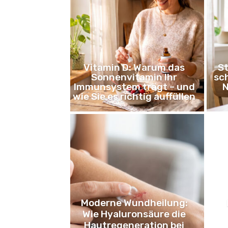
Vitamin D: Warum das
St
Sonnenvitamin Ihr
sch
Immunsystem trägt – und
N
wie Sie es richtig auffüllen
Moderne Wundheilung:
Wie Hyaluronsäure die
Hautregeneration bei