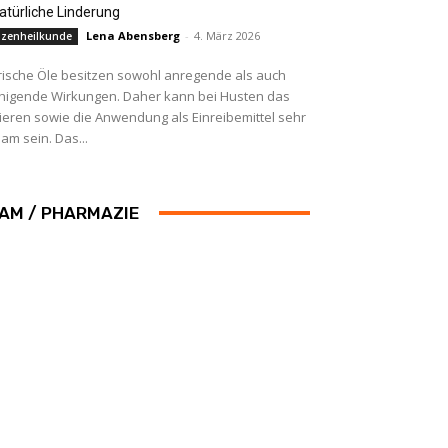
natürliche Linderung
Lena Abensberg
-
4. März 2026
nzenheilkunde
rische Öle besitzen sowohl anregende als auch
higende Wirkungen. Daher kann bei Husten das
lieren sowie die Anwendung als Einreibemittel sehr
am sein. Das...
AM / PHARMAZIE