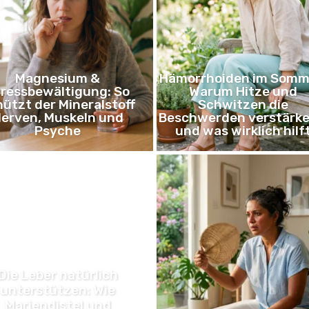
Magnesium &
Hämorrhoiden im Somm
ressbewältigung: So
Warum Hitze und
ützt der Mineralstoff
Schwitzen die
erven, Muskeln und
Beschwerden verstärke
Psyche
und was wirklich hilf
Die Leber natürlich
unterstützen: Wie
Mariendistel und