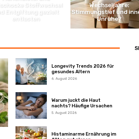
ischocke Stoffwechsel
Wechseljahre:
d Entgiftung gezielt
Stimmungstief und inn
entlasten
Unruhe?
S
Longevity Trends 2026 für
gesundes Altern
6. August 2026
Warum juckt die Haut
nachts? Häufige Ursachen
5. August 2026
Histaminarme Ernährung im