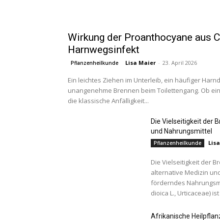
Wirkung der Proanthocyane aus C
Harnwegsinfekt
Lisa Maier
-
23. April 2026
Pflanzenheilkunde
Ein leichtes Ziehen im Unterleib, ein häufiger Harn
unangenehme Brennen beim Toilettengang. Ob eine
die klassische Anfälligkeit...
Die Vielseitigkeit der 
und Nahrungsmittel
Lis
Pflanzenheilkunde
Die Vielseitigkeit der 
alternative Medizin und
förderndes Nahrungsmit
dioica L., Urticaceae) ist
Afrikanische Heilpfl