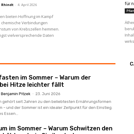
für 
l Rhindt
-
4. April 2026
Pfla
zen bieten Hoffnung im Kampf
Äthe
e chemische Verbindungen
beru
chstum von Krebszellen hemmen.
Inha
ngst vielversprechende Daten
wirks
C
lfasten im Sommer – Warum der
bei Hitze leichter fällt
Benjamin Pitzek
-
23. Juni 2026
en gehört seit Jahren zu den beliebtesten Ernährungsformen
– und der Sommer ist ein idealer Zeitpunkt für den Einstieg.
s Essen...
um im Sommer – Warum Schwitzen den