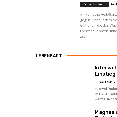
Axe
Pflanzenheilkunde
Afrikanische Heilpflan
gegen Krebs, indem si
enthalten, die das Wa
Forscher konnten unlä
zu...
LEBENSART
Interval
Einstieg 
ERNÄHRUNG
Intervallfast
im DACH-Raum 
Wärme, leichte
Magnesi