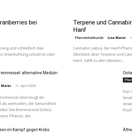
ranberries bei
Terpene und Cannabin
Hanf
Lisa Maier
-
1
Pflanzenheilkunde
drang und schließlich das
Cannabis sativa, der Hanf-Pflan
 Unterkühlung schuld ist oder
Überblick über Terpene und Cann
Hanf, zählt zu den ältesten...
Brennnessel: alternative Medizin
Oota
Pfla
a Maier
-
11. April 2026
Das 
Brennnessel überzeugt als
lana
 als wertvolles, die Gesundheit
Anwe
tel. Die Brennnessel (Urtica
Früch
 eine Pflanze, die...
anzen im Kampf gegen Krebs
Äthe