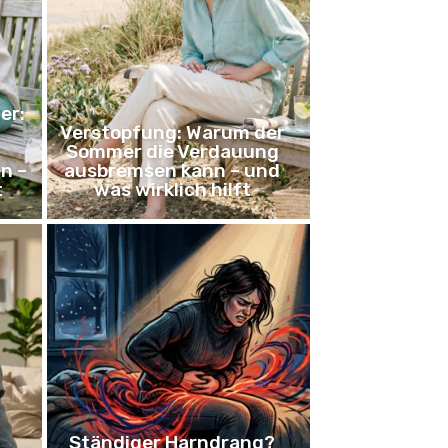
er:
Verstopfung: Warum der
Sommer die Verdauung
n –
ausbremsen kann – und
t
was wirklich hilft
Ständiger Harndrang?