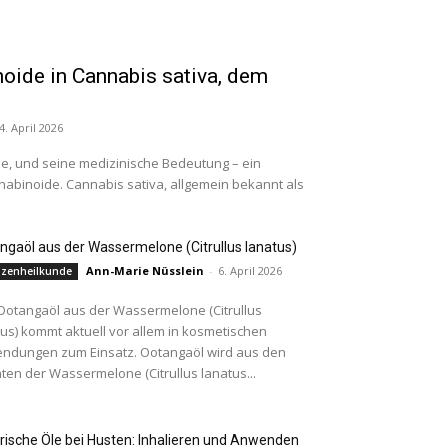
oide in Cannabis sativa, dem
4. April 2026
ze, und seine medizinische Bedeutung – ein
abinoide. Cannabis sativa, allgemein bekannt als
ngaöl aus der Wassermelone (Citrullus lanatus)
Ann-Marie Nüsslein
-
6. April 2026
nzenheilkunde
Ootangaöl aus der Wassermelone (Citrullus
tus) kommt aktuell vor allem in kosmetischen
ndungen zum Einsatz. Ootangaöl wird aus den
ten der Wassermelone (Citrullus lanatus...
rische Öle bei Husten: Inhalieren und Anwenden